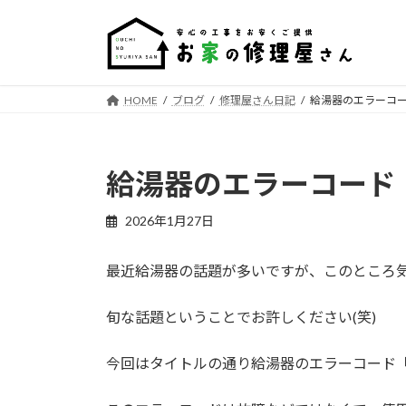
コ
ナ
ン
ビ
テ
ゲ
ン
ー
ツ
シ
HOME
ブログ
修理屋さん日記
給湯器のエラーコ
へ
ョ
ス
ン
キ
に
給湯器のエラーコード
ッ
移
プ
動
2026年1月27日
最近給湯器の話題が多いですが、このところ
旬な話題ということでお許しください(笑)
今回はタイトルの通り給湯器のエラーコード