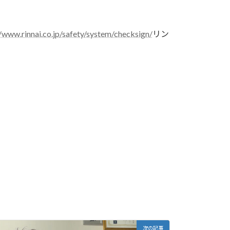
//www.rinnai.co.jp/safety/system/checksign/
リン
次の記事