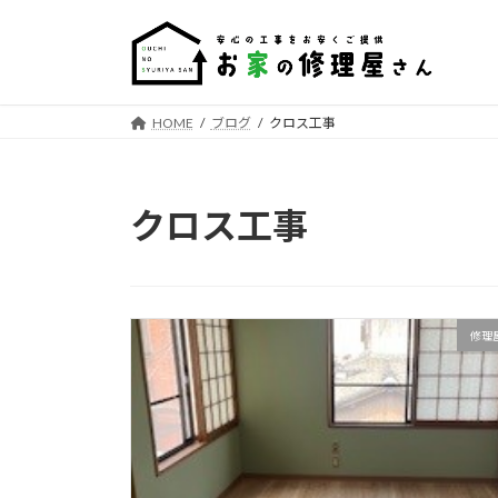
コ
ナ
ン
ビ
テ
ゲ
ン
ー
ツ
シ
HOME
ブログ
クロス工事
へ
ョ
ス
ン
キ
に
クロス工事
ッ
移
プ
動
修理