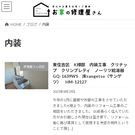
コ
ナ
ン
ビ
テ
ゲ
ン
ー
HOME
ブログ
内装
ツ
シ
へ
ョ
ス
ン
内装
キ
に
ッ
移
プ
動
東住吉区 K様邸 内装工事 クリナッ
修理屋さん日記
プ クリンプレティ ノーリツ給湯器
GQ-1639WS 床sangetsu（サンゲ
ツ） HM-12127
2025年8月29日
今年の1月に屋根や外壁の工事をさせていただ
きましたK様より、内装のリフォーム工事のご
相談をいただきました。 以前長らく住んでいた
方がお引越しされ現在は空き家で、リフォーム
後に再び賃貸として使用する予定の物件という
ことで限 […]