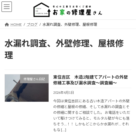
コ
ナ
ン
ビ
テ
ゲ
ン
ー
HOME
ブログ
水漏れ調査、外壁修理、屋根修理
ツ
シ
へ
ョ
ス
ン
水漏れ調査、外壁修理、屋根修
キ
に
ッ
移
理
プ
動
東住吉区 木造2階建てアパートの外壁
修理屋さん日記
修繕工事及び漏水調査〜調査編〜
2026年4月1日
今回は東住吉区にある古い木造アパートの外壁
の修繕と屋根の修繕、そして水漏れの調査とそ
の修繕に関するご相談でした。 お電話をいただ
いて駆けつけてみると、モルタル壁が今にも落
ちそう…！！ しかもどこからか水漏れが… それ
もな […]