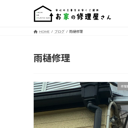
コ
ナ
ン
ビ
テ
ゲ
ン
ー
ツ
シ
HOME
ブログ
雨樋修理
へ
ョ
ス
ン
キ
に
雨樋修理
ッ
移
プ
動
修理